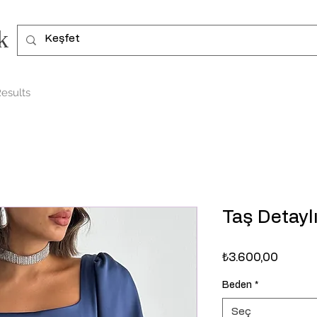
k
esults
Taş Detayl
Fiyat
₺3.600,00
Beden
*
Seç