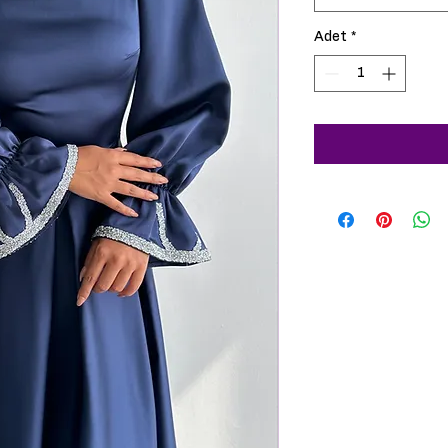
Adet
*