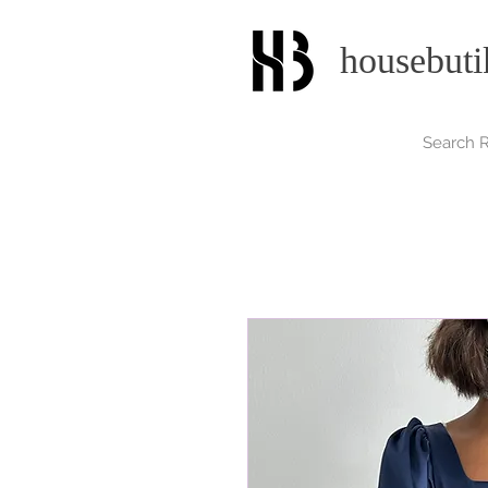
housebuti
Search R