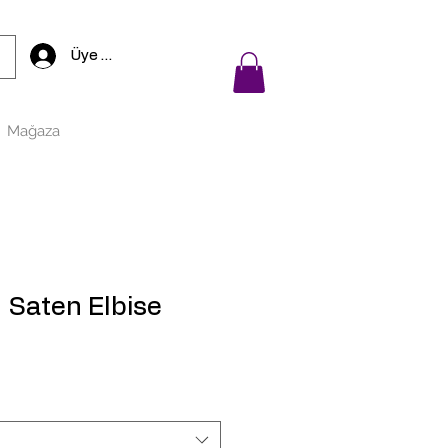
Üye Girişi
Mağaza
ı Saten Elbise