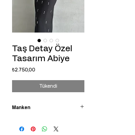
Taş Detay Özel
Tasarım Abiye
Fiyat
₺2.750,00
Tükendi
Manken
Manken üzerindeki beden S bedendir.
170 boy 55 kilo