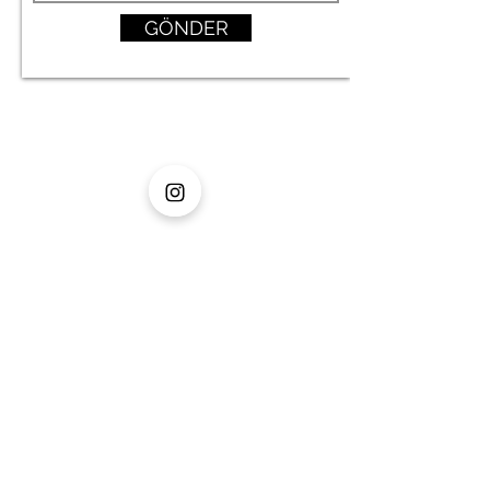
GÖNDER
MENÜ
housebutik.in@gmail.com