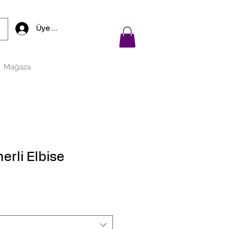
Üye Girişi
Mağaza
merli Elbise