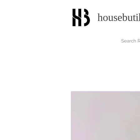
housebuti
Search R