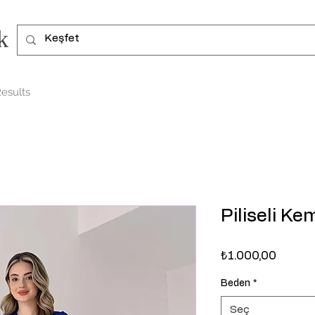
k
esults
Piliseli Ke
Fiyat
₺1.000,00
Beden
*
Seç