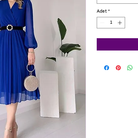
Adet
*