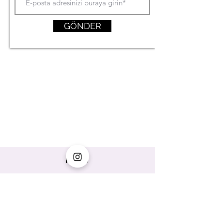
GÖNDER
MENÜ
housebutik.in@gmail.com